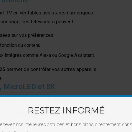
Smart TV en véritables assistants numériques
sionnage, ces téléviseurs peuvent :
ées sur vos préférences.
fonction du contenu.
aux intégrés comme Alexa ou Google Assistant.
25
permet de contrôler vos autres appareils
e.
D, MicroLED et 8K
logies d’écran les plus avancées :
RESTEZ INFORMÉ
 des contrastes infinis et des noirs parfaits.
lleure durabilité, idéale pour les grandes pièces
ecevez nos meilleures astuces et bons plans directement dan