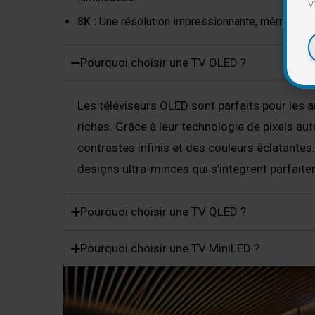
v
8K :
Une résolution impressionnante, même pour l
Pourquoi choisir une TV OLED ?
Les téléviseurs OLED sont parfaits pour les
riches. Grâce à leur technologie de pixels aut
contrastes infinis et des couleurs éclatantes
designs ultra-minces qui s’intègrent parfaite
Pourquoi choisir une TV QLED ?
Pourquoi choisir une TV MiniLED ?