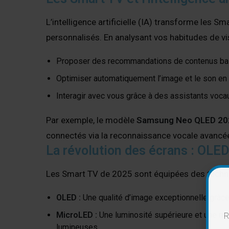
L’intelligence artificielle (IA) transforme les 
personnalisés. En analysant vos habitudes de vi
Proposer des recommandations de contenus bas
Optimiser automatiquement l’image et le son en 
Interagir avec vous grâce à des assistants voc
Par exemple, le modèle
Samsung Neo QLED 20
connectés via la reconnaissance vocale avancé
La révolution des écrans : OLE
Les Smart TV de 2025 sont équipées des techno
OLED :
Une qualité d’image exceptionnelle grâce à
MicroLED :
Une luminosité supérieure et une mei
R
lumineuses.