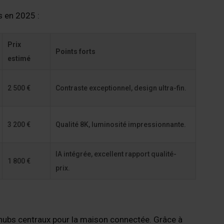
s en 2025 :
Prix
Points forts
estimé
2 500 €
Contraste exceptionnel, design ultra-fin.
3 200 €
Qualité 8K, luminosité impressionnante.
IA intégrée, excellent rapport qualité-
1 800 €
prix.
bs centraux pour la maison connectée. Grâce à