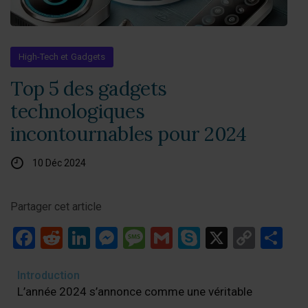
High-Tech et Gadgets
Top 5 des gadgets
technologiques
incontournables pour 2024
10 Déc 2024
Partager cet article
Facebook
Reddit
LinkedIn
Messenger
Message
Gmail
Skype
X
Copy
Pa
Link
Introduction
L’année 2024 s’annonce comme une véritable