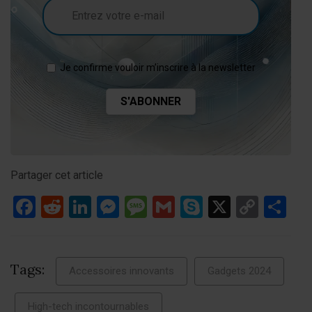
Je confirme vouloir m’inscrire à la newsletter
Partager cet article
Facebook
Reddit
LinkedIn
Messenger
Message
Gmail
Skype
X
Copy
Pa
Link
Tags:
Accessoires innovants
Gadgets 2024
High-tech incontournables