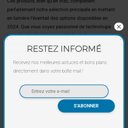
Ces produits, bien qu’en vrac, complètent
parfaitement notre sélection principale en mettant
en lumière l’éventail des options disponibles en
×
2024. Que vous soyez passionné de technologie
portable, de divertissement à domicile, ou
d’innovations pour améliorer votre quotidien, cette
RESTEZ INFORMÉ
année a de quoi satisfaire tous les goûts.
Conclusion
Recevez nos meilleures astuces et bons plans
Les gadgets technologiques de 2024 ne se
directement dans votre boîte mail !
contentent pas d’être innovants, ils redéfinissent
également la manière dont nous interagissons avec
notre environnement. Que vous soyez amateur de
musique, adepte de productivité, ou passionné de
domotique, chaque produit de cette sélection offre
une réponse adaptée à vos besoins. Ces outils ne
sont pas seulement des objets pratiques ; ils