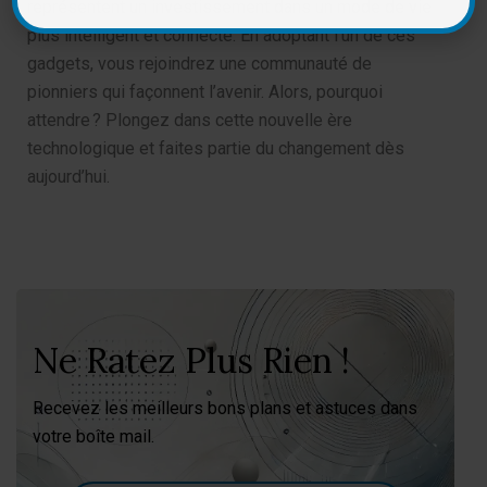
représentent un investissement dans un mode de vie
plus intelligent et connecté. En adoptant l’un de ces
gadgets, vous rejoindrez une communauté de
pionniers qui façonnent l’avenir. Alors, pourquoi
attendre ? Plongez dans cette nouvelle ère
technologique et faites partie du changement dès
aujourd’hui.
Ne Ratez Plus Rien !
Recevez les meilleurs bons plans et astuces dans
votre boîte mail.