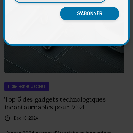
High-Tech et Gadgets
Top 5 des gadgets technologiques
incontournables pour 2024
Déc 10, 2024
L’année 2024 promet d’être riche en innovations