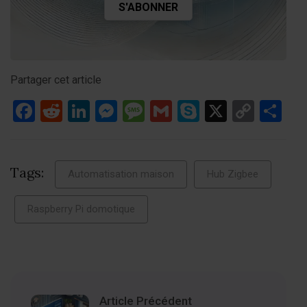
Partager cet article
Facebook
Reddit
LinkedIn
Messenger
Message
Gmail
Skype
X
Copy
Pa
Link
Tags:
Automatisation maison
Hub Zigbee
Raspberry Pi domotique
Article Précédent