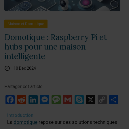
Maison et Domotique
Domotique : Raspberry Pi et
hubs pour une maison
intelligente
10 Déc 2024
Partager cet article
Facebook
Reddit
LinkedIn
Messenger
Message
Gmail
Skype
X
Copy
Pa
Link
Introduction
La
domotique
repose sur des solutions techniques