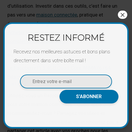
d’utilisation. Investir dans ces outils, c’est faire un
×
pas vers une
maison connectée
, pratique et
économe en énergie.
Acheter le tout dernière Raspberry PI 5 – Kit
RESTEZ INFORMÉ
complet starter avec boitier
Recevez nos meilleures astuces et bons plans
ou
directement dans votre boîte mail !
Le Raspberry Pi 5 4GB Quad-Core ARMA76 (64
Bits – 2,4 GHz)
Partagez votre expérience !
Utilisez-vous un Raspberry Pi ou un hub domotique
pour votre maison connectée ? Quels appareils
recommandez-vous ? Partagez vos idées et
astuces dans les commentaires, et n’hésitez pas à
partager cet article avec vos proches pour les