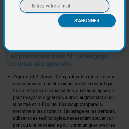
un appareil d’une marque B, rendant complexe la
création d’une maison véritablement intelligente et
cohérente. Cependant, de nouvelles initiatives et
standards visent à résoudre ce problème crucial,
avec un impact direct sur les
applications
domotiques
.
Les protocoles sans fil : Le langage
commun des appareils
Zigbee et Z-Wave
: Ces protocoles radio à basse
consommation sont les pionniers de la domotique.
Ils créent des réseaux maillés, où chaque appareil
peut relayer le signal des autres, augmentant ainsi
la portée et la fiabilité. Beaucoup d’appareils,
notamment les capteurs, l’éclairage et les serrures,
utilisent ces technologies, nécessitant souvent un
pont ou une passerelle pour communiquer avec les