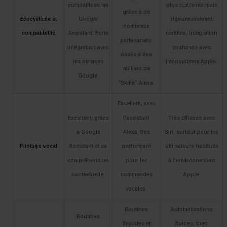
compatibles via
plus restreinte mais
grâce à de
Écosystème et
Google
rigoureusement
nombreux
compatibilité
Assistant. Forte
certifiée. Intégration
partenariats.
intégration avec
profonde avec
Accès à des
les services
l’écosystème Apple.
milliers de
Google.
“Skills” Alexa.
Excellent, avec
Excellent, grâce
l’assistant
Très efficace avec
à Google
Alexa, très
Siri, surtout pour les
Pilotage vocal
Assistant et sa
performant
utilisateurs habitués
compréhension
pour les
à l’environnement
contextuelle.
commandes
Apple.
vocales.
Routines
Automatisations
Routines
flexibles et
fluides, bien