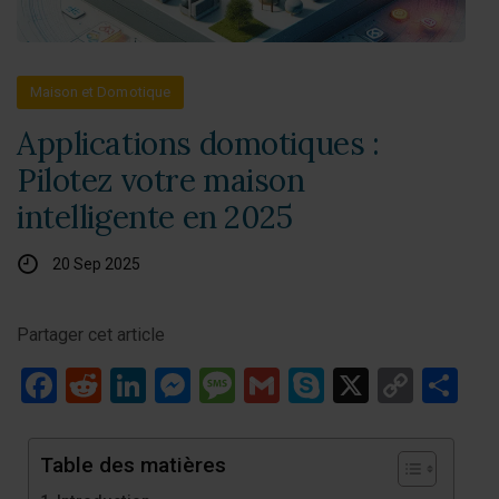
Maison et Domotique
Applications domotiques :
Pilotez votre maison
intelligente en 2025
20 Sep 2025
Partager cet article
Facebook
Reddit
LinkedIn
Messenger
Message
Gmail
Skype
X
Copy
Pa
Link
Table des matières