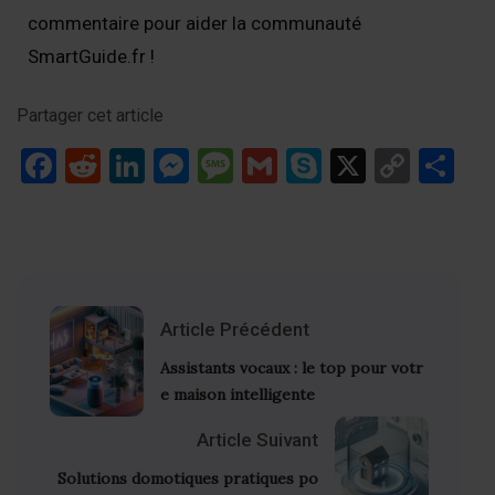
commentaire pour aider la communauté
SmartGuide.fr !
Partager cet article
Facebook
Reddit
LinkedIn
Messenger
Message
Gmail
Skype
X
Copy
Pa
Link
Article Précédent
Assistants vocaux : le top pour votr
e maison intelligente
Article Suivant
Solutions domotiques pratiques po