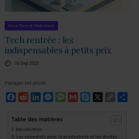
Bons Plans et Réductions
Tech rentrée : les
indispensables à petits prix
16 Sep 2025
Partager cet article
Facebook
Reddit
LinkedIn
Messenger
Message
Gmail
Skype
X
Copy
Pa
Link
Table des matières
Introduction
Les essentiels pour la productivité et les études