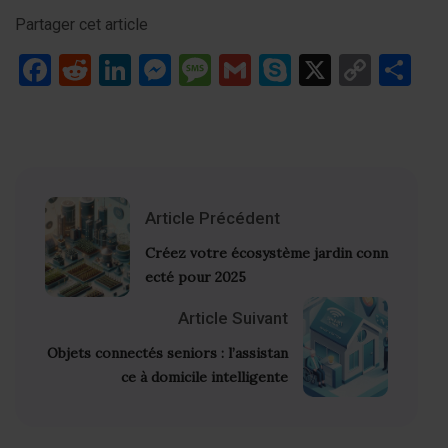
Partager cet article
Facebook
Reddit
LinkedIn
Messenger
Message
Gmail
Skype
X
Copy
Pa
Link
Article Précédent
Créez votre écosystème jardin conn
ecté pour 2025
Article Suivant
Objets connectés seniors : l’assistan
ce à domicile intelligente