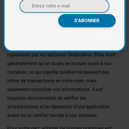
En Europe, la DSP2 impose un cadre réglementaire
strict pour les prestataires de services de
paiement et les agrégateurs de comptes. Ces
entreprises doivent obtenir des licences
spécifiques et sont soumises à une supervision
rigoureuse par les autorités financières. Elles n’ont
généralement qu’un accès en lecture seule à vos
comptes, ce qui signifie qu’elles ne peuvent pas
initier de transactions en votre nom, mais
seulement consulter vos informations. Il est
toujours recommandé de vérifier les
accréditations et la réputation d’une application
avant de lui confier l’accès à vos données.
Pour votre part, adopter de bonnes pratiques est