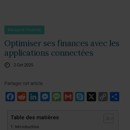
Banque et Finances
Optimiser ses finances avec les
applications connectées
2 Oct 2025
Partager cet article
Facebook
Reddit
LinkedIn
Messenger
Message
Gmail
Skype
X
Copy
Pa
Link
Table des matières
Introduction