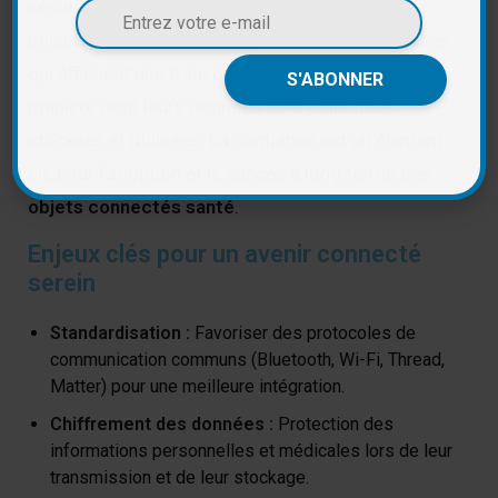
sécuriser ces données. Il est crucial pour les
utilisateurs de choisir des produits et des services
qui affichent une transparence totale sur la
manière dont leurs données sont collectées,
stockées et utilisées. La confiance est un élément
clé pour l’adoption et le succès à long terme des
objets connectés santé
.
Enjeux clés pour un avenir connecté
serein
Standardisation :
Favoriser des protocoles de
communication communs (Bluetooth, Wi-Fi, Thread,
Matter) pour une meilleure intégration.
Chiffrement des données :
Protection des
informations personnelles et médicales lors de leur
transmission et de leur stockage.