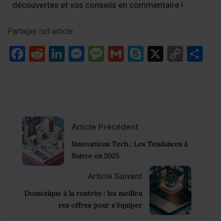
découvertes et vos conseils en commentaire !
Partager cet article
Facebook
Reddit
LinkedIn
Messenger
Message
Gmail
Skype
X
Copy
Pa
Link
Article Précédent
Innovations Tech : Les Tendances à
Suivre en 2025
Article Suivant
Domotique à la rentrée : les meilleu
res offres pour s’équiper