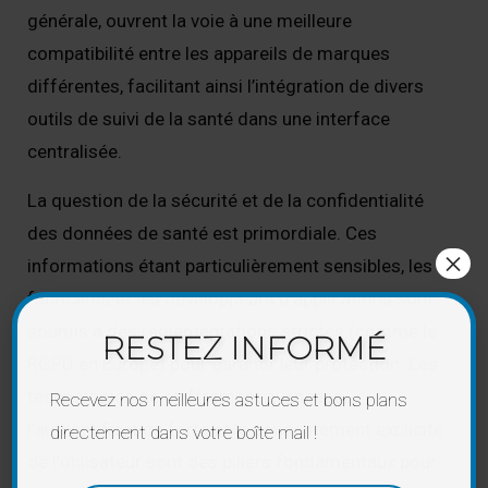
générale, ouvrent la voie à une meilleure
compatibilité entre les appareils de marques
différentes, facilitant ainsi l’intégration de divers
outils de suivi de la santé dans une interface
centralisée.
La question de la sécurité et de la confidentialité
des données de santé est primordiale. Ces
×
informations étant particulièrement sensibles, les
fabricants et les développeurs d’applications sont
soumis à des réglementations strictes (comme le
RESTEZ INFORMÉ
RGPD en Europe) pour garantir leur protection. Les
technologies de chiffrement avancées,
Recevez nos meilleures astuces et bons plans
l’authentification forte et le consentement explicite
directement dans votre boîte mail !
de l’utilisateur sont des piliers fondamentaux pour