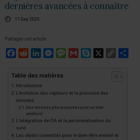
dernières avancées à connaître
11 Sep 2025
Partager cet article
Facebook
Reddit
LinkedIn
Messenger
Message
Gmail
Skype
X
Copy
Pa
Link
Table des matières
Introduction
L’évolution des capteurs et la précision des
données
Des mesures plus poussées pour un suivi
amélioré
L’intégration de l’IA et la personnalisation du
suivi
Les objets connectés pour le bien-être mental et