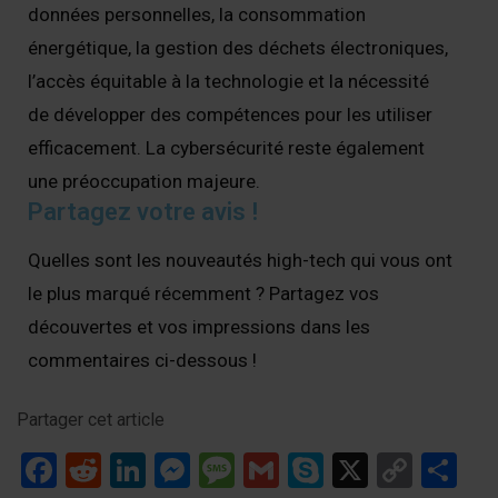
données personnelles, la consommation
énergétique, la gestion des déchets électroniques,
l’accès équitable à la technologie et la nécessité
de développer des compétences pour les utiliser
efficacement. La cybersécurité reste également
une préoccupation majeure.
Partagez votre avis !
Quelles sont les nouveautés high-tech qui vous ont
le plus marqué récemment ? Partagez vos
découvertes et vos impressions dans les
commentaires ci-dessous !
Partager cet article
Facebook
Reddit
LinkedIn
Messenger
Message
Gmail
Skype
X
Copy
Pa