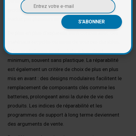
consommateurs et les fabricants exigent des
produits plus respectueux de la planète. Cela se
traduit par plusieurs initiatives.
De plus en plus d’appareils sont conçus avec des
matériaux recyclés ou issus de sources durables,
et les emballages sont réduits à leur strict
minimum, souvent sans plastique. La réparabilité
est également un critère de choix de plus en plus
mis en avant : des designs modulaires facilitent le
remplacement de composants clés comme les
batteries, prolongeant ainsi la durée de vie des
produits. Les indices de réparabilité et les
programmes de support à long terme deviennent
des arguments de vente.