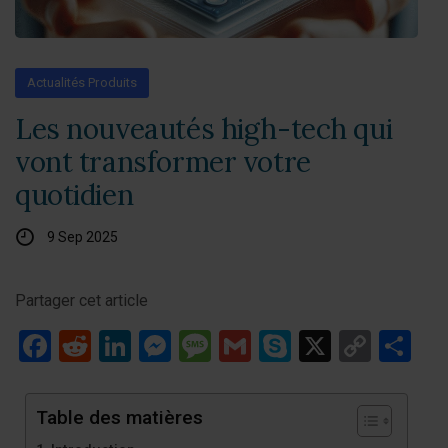
Actualités Produits
Les nouveautés high-tech qui
vont transformer votre
quotidien
9 Sep 2025
Partager cet article
Facebook
Reddit
LinkedIn
Messenger
Message
Gmail
Skype
X
Copy
Pa
Link
Table des matières