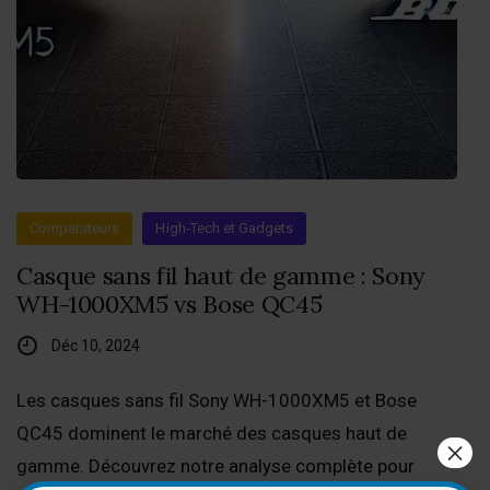
Comparateurs
High-Tech et Gadgets
Casque sans fil haut de gamme : Sony
WH-1000XM5 vs Bose QC45
Déc 10, 2024
Les casques sans fil Sony WH-1000XM5 et Bose
QC45 dominent le marché des casques haut de
×
gamme. Découvrez notre analyse complète pour