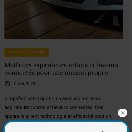
Maison et Domotique
Meilleurs aspirateurs robots et laveurs
connectés pour une maison propre
Déc 6, 2024
Simplifiez votre quotidien avec les meilleurs
aspirateurs robots et laveurs connectés. Ces
×
appareils allient technologie et efficacité pour un
nettoyage impeccable de votre maison.