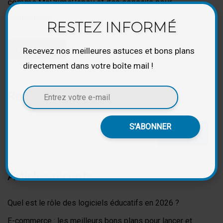
comme MaPrimeRénov et des conseils pour
économiser.
RESTEZ INFORMÉ
Lire la suite
Recevez nos meilleures astuces et bons plans
directement dans votre boîte mail !
Rechercher
Rechercher
Articles récents
Quel est le rôle des logiciels éducatifs en 2026 ?
E-commerce : les meilleurs bons plans pour lancer et