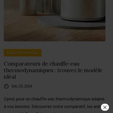
Maison et Domotique
Comparateurs de chauffe-eau
thermodynamiques : trouvez le modèle
idéal
Déc 23, 2024
Optez pour un chauffe-eau thermodynamique adapté
×
à vos besoins. Découvrez notre comparatif, les aides