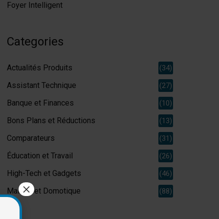
Foyer Intelligent
Categories
Actualités Produits
(34)
Assistant Technique
(27)
Banque et Finances
(10)
Bons Plans et Réductions
(13)
Comparateurs
(31)
Éducation et Travail
(26)
High-Tech et Gadgets
(46)
×
Maison et Domotique
(88)