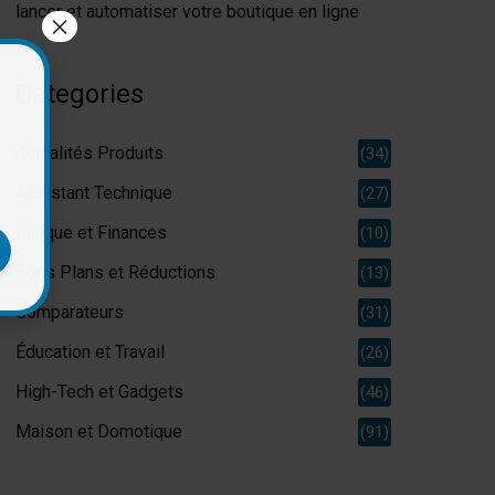
lancer et automatiser votre boutique en ligne
×
Categories
Actualités Produits
(34)
Assistant Technique
(27)
Banque et Finances
(10)
Bons Plans et Réductions
(13)
Comparateurs
(31)
Éducation et Travail
(26)
High-Tech et Gadgets
(46)
Maison et Domotique
(91)