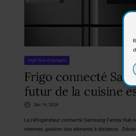
R
d
High-Tech et Gadgets
Frigo connecté Sams
futur de la cuisine es
Déc 14, 2024
Le réfrigérateur connecté Samsung Family Hub redé
internes, gestion des aliments à distance… Déc