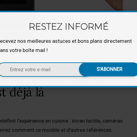
RESTEZ INFORMÉ
ecevez nos meilleures astuces et bons plans directement
ans votre boîte mail !
ung Family Hub : le
t déjà là
finit l’expérience en cuisine : écran tactile, caméras
ouvrez comment ce modèle et d’autres références